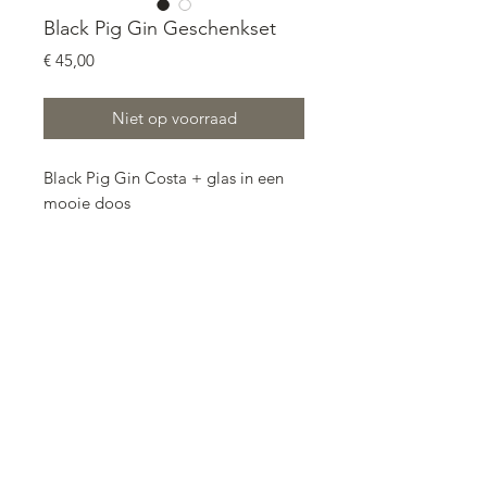
Black Pig Gin Geschenkset
Prijs
€ 45,00
Niet op voorraad
Black Pig Gin Costa + glas in een
mooie doos
De Gin Black Pig Costa Alentejana
(Alentejo-kust) is een zintuiglijke
ervaring die een immense blauwe
zee, gouden strandzanden,
monumentale kliffen en een
adembenemend uitzicht op een
alentejo-kust vol kleuren en aroma's
weerspiegelt. Deze ongelooflijke
kust heeft het klimaat dat dient als
een toevluchtsoord voor de