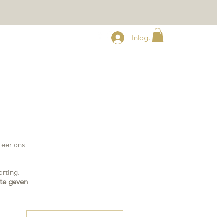
Inloggen
teer
ons
orting.
te geven