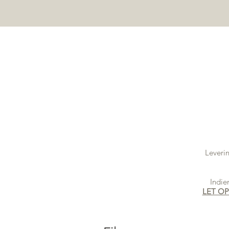
MAR Y LUZ
Leverin
Indie
LET OP