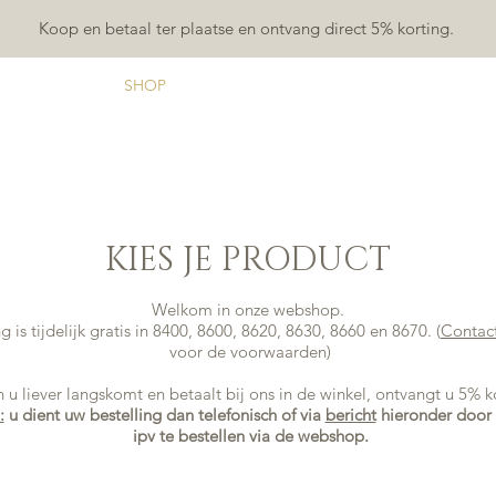
Koop en betaal ter plaatse en ontvang direct 5% korting.
HOME
SHOP
OVER
PAIRING
CONTACT
KIES JE PRODUCT
Welkom in onze webshop.
g is tijdelijk gratis in 8400, 8600, 8620, 8630, 8660 en 8670. (
Contac
voor de voorwaarden)
n u liever langskomt en betaalt bij ons in de winkel, ontvangt u 5% k
:
u dient uw bestelling dan telefonisch of via
bericht
hieronder door 
ipv te bestellen via de webshop.