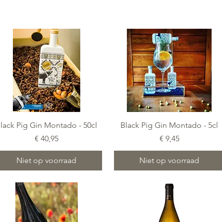
Snel overzicht
Snel overzicht
lack Pig Gin Montado - 50cl
Black Pig Gin Montado - 5cl
Prijs
Prijs
€ 40,95
€ 9,45
Niet op voorraad
Niet op voorraad