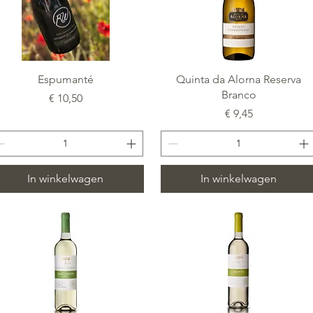
Snel overzicht
Snel overzicht
Espumanté
Quinta da Alorna Reserva
Branco
Prijs
€ 10,50
Prijs
€ 9,45
In winkelwagen
In winkelwagen