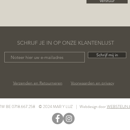
Verstuur
SCHRIJF JE IN OP ONZE KLANTENLIJST
Schrijf mij in
Verzenden en Retourneren
Voorwaarden en privacy
TW BE 0718.667.258 © 2024 MAR Y LUZ | Webdesign door
WEBSTEUN.